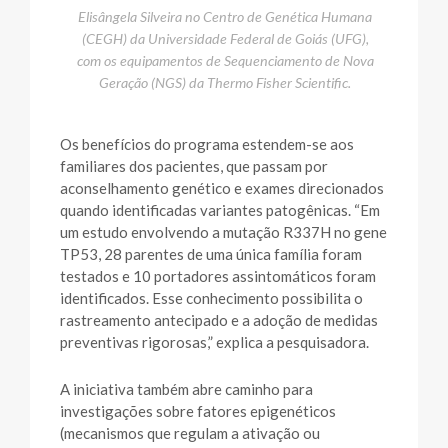
Elisângela Silveira no Centro de Genética Humana
(CEGH) da Universidade Federal de Goiás (UFG),
com os equipamentos de Sequenciamento de Nova
Geração (NGS) da Thermo Fisher Scientific.
Os benefícios do programa estendem-se aos
familiares dos pacientes, que passam por
aconselhamento genético e exames direcionados
quando identificadas variantes patogênicas. “Em
um estudo envolvendo a mutação R337H no gene
TP53, 28 parentes de uma única família foram
testados e 10 portadores assintomáticos foram
identificados. Esse conhecimento possibilita o
rastreamento antecipado e a adoção de medidas
preventivas rigorosas,” explica a pesquisadora.
A iniciativa também abre caminho para
investigações sobre fatores epigenéticos
(mecanismos que regulam a ativação ou