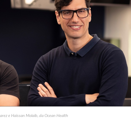
arez e Haissan Molaib, da Ocean Health