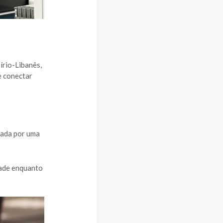
írio-Libanês,
e conectar
tada por uma
dade enquanto