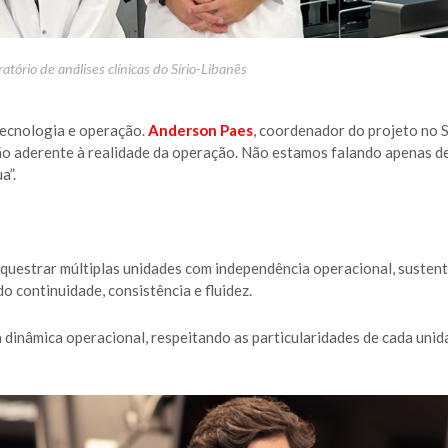
atório de análises clínicas do Sírio-Libanês
tecnologia e operação.
Anderson Paes
, coordenador do projeto no S
ção aderente à realidade da operação. Não estamos falando apenas d
a”.
rquestrar múltiplas unidades com independência operacional, susten
o continuidade, consistência e fluidez.
a dinâmica operacional, respeitando as particularidades de cada uni