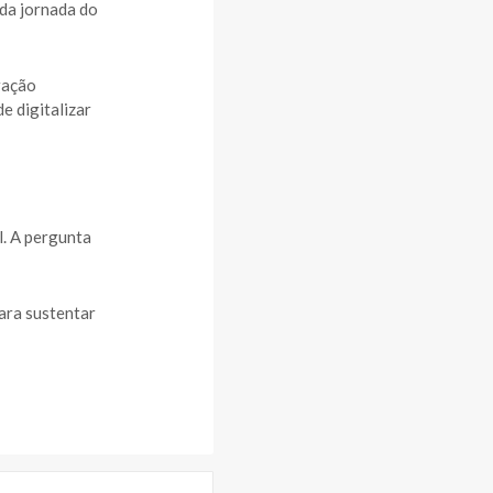
 da jornada do
ração
e digitalizar
l. A pergunta
ara sustentar