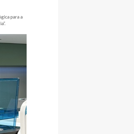
ógica para a
a”.