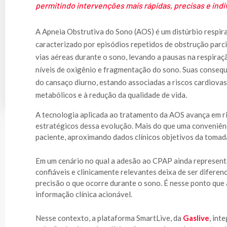
permitindo intervenções mais rápidas, precisas e indi
A Apneia Obstrutiva do Sono (AOS) é um distúrbio respir
caracterizado por episódios repetidos de obstrução parci
vias aéreas durante o sono, levando a pausas na respiraç
níveis de oxigênio e fragmentação do sono. Suas conseq
do cansaço diurno, estando associadas a riscos cardiovas
metabólicos e à redução da qualidade de vida.
A tecnologia aplicada ao tratamento da AOS avança em ri
estratégicos dessa evolução. Mais do que uma conveniênci
paciente, aproximando dados clínicos objetivos da tomad
Em um cenário no qual a adesão ao CPAP ainda represent
confiáveis e clinicamente relevantes deixa de ser diferen
precisão o que ocorre durante o sono. É nesse ponto que 
informação clínica acionável.
Nesse contexto, a plataforma SmartLive, da
Gaslive
, int