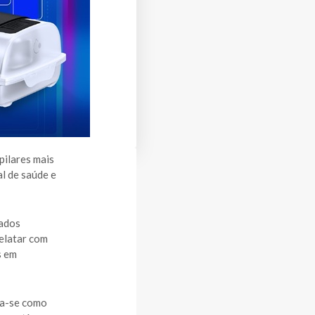
pilares mais
l de saúde e
dados
relatar com
s em
aca-se como