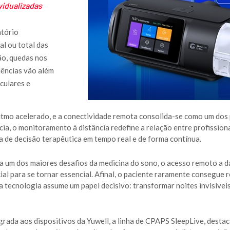
vidualizadas
atório
al ou total das
ão, quedas nos
uências vão além
culares e
tmo acelerado, e a conectividade remota consolida-se como um dos 
a, o monitoramento à distância redefine a relação entre profissiona
a de decisão terapêutica em tempo real e de forma contínua.
a um dos maiores desafios da medicina do sono, o acesso remoto a 
cial para se tornar essencial. Afinal, o paciente raramente consegue 
a tecnologia assume um papel decisivo: transformar noites invisívei
egrada aos dispositivos da Yuwell, a linha de CPAPS SleepLive, dest