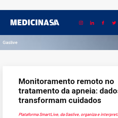
Gaslive
Monitoramento remoto no
tratamento da apneia: dado
transformam cuidados
Plataforma SmartLive, da Gaslive, organiza e interpret