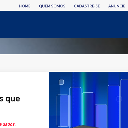
HOME
QUEM SOMOS
CADASTRE-SE
ANUNCIE
s que
a dados,