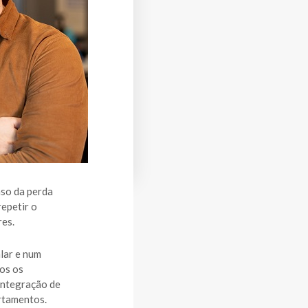
aso da perda
epetir o
res.
alar e num
dos os
integração de
rtamentos.