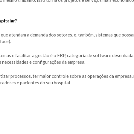
o mesmo trabalho. Isso torna os projetos e serviços mais econômicos
pitalar?
as que atendam a demanda dos setores, e, também, sistemas que poss
face).
temas e facilitar a gestão é o ERP, categoria de software desenhad
 necessidades e configurações da empresa.
zar processos, ter maior controle sobre as operações da empresa, 
radores e pacientes do seu hospital.