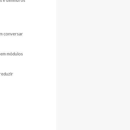
 e diminui os
am conversar
a em módulos
reduzir