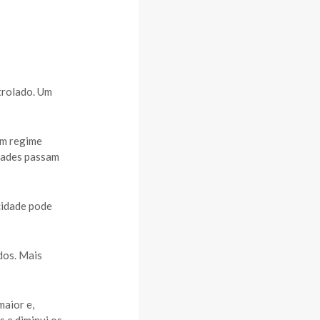
trolado. Um
em regime
dades passam
cidade pode
dos. Mais
maior e,