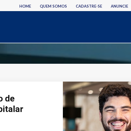
HOME
QUEM SOMOS
CADASTRE-SE
ANUNCIE
o de
italar