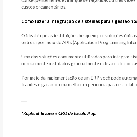
consequentemente, evitar que se faça duas ou três vezes 
custos orçamentários.
Como fazer a integração de sistemas para a gestão hos
O ideal é que as instituições busquem por soluções únic
entre si por meio de APIs (Application Programming Inter
Uma das soluções comumente utilizadas para integrar sis
normalmente instalados gradualmente e de acordo com as
Por meio da implementação de um ERP você pode automati
fraudes e garantir uma melhor experiência para os colabo
___
*Raphael Tavares é CRO do Escala App.