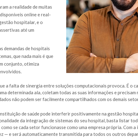
ram a realidade de muitas
isponíveis online e real-
estão hospitalar, e o
assertivas até um
as demandas de hospitais
stemas, que nada mais é que
m conjunto, otimiza
envolvidos.
e a falta de sinergia entre soluções computacionais provoca. É o c
ma determinada ala, coletam todas as suas informações e precisam r
 dados não podem ser facilmente compartilhados com os demais seto
instituição de saúde pode interferir positivamente na gestão hospit
nalidade da integração de sistemas do seu hospital, basta listar to
 é como se cada setor funcionasse como uma empresa própria. Com a 
vez — e será automaticamente transmitida para todos os outros depa