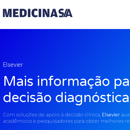
Elsevier
Mais informação pa
decisão diagnóstica
Com soluções de apoio à decisão clínica,
Elsevier
auxi
acadêmicos e pesquisadores para obter melhores re