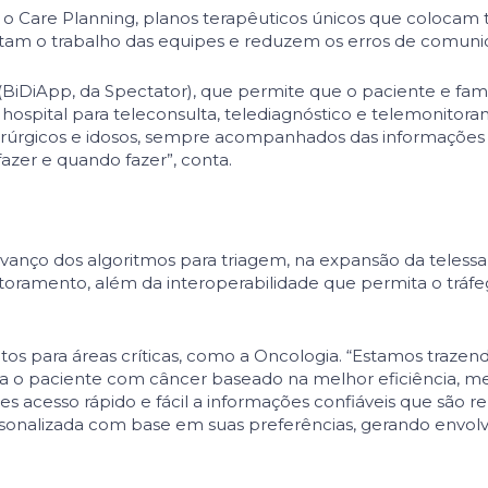
 o Care Planning, planos tera­pêuticos únicos que coloca
itam o trabalho das equipes e reduzem os erros de comu­n
 (BiDiApp, da Spectator), que permite que o paciente e fa
hospital para teleconsulta, telediagnóstico e telemonito
-cirúrgicos e idosos, sempre acompanhados das informaçõe
azer e quando fazer”, conta.
 avanço dos algoritmos para triagem, na expansão da teles
itoramento, além da interoperabilidade que permita o tráf
para áreas críticas, como a Oncologia. “Estamos trazendo 
a o paciente com câncer baseado na melhor efi­ciência, me
s acesso rápido e fácil a informações confiáveis que são r
rsonalizada com base em suas preferências, ge­rando envo