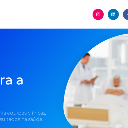
ra a
lia equipes clínicas,
sultados na saúde.