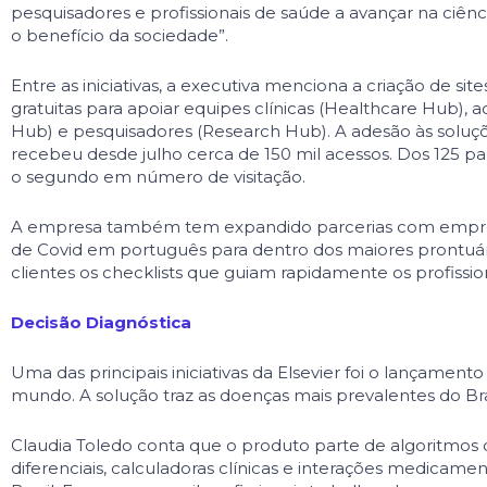
pesquisadores e profissio­nais de saúde a avançar na ciên
o benefício da sociedade”.
Entre as iniciativas, a executiva menciona a criação de si
gratuitas para apoiar equipes clínicas (Healthcare Hub), 
Hub) e pesquisadores (Research Hub). A adesão às soluçõ
recebeu desde julho cerca de 150 mil acessos. Dos 125 pa
o segundo em número de visitação.
A empresa também tem expandido parce­rias com empresa
de Covid em português para dentro dos maiores prontuários
clientes os checklists que guiam rapidamente os profis­sio
Decisão Diagnóstica
Uma das principais iniciativas da Elsevier foi o lançament
mundo. A solução traz as doenças mais prevalentes do Bras
Claudia Toledo conta que o pro­duto parte de algoritmos q
diferenciais, calculadoras clí­nicas e interações medicam