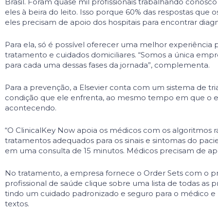
Brasil. Foram quase mil profis­sionais trabalhando cono
eles à beira do leito. Isso porque 60% das respostas qu
eles precisam de apoio dos hospitais para en­contrar diag
Para ela, só é possível oferecer uma melhor experiência 
tratamento e cuidados domiciliares. “Somos a única emp
para cada uma dessas fases da jornada”, complementa.
Para a prevenção, a Elsevier conta com um sistema de tri
condição que ele enfrenta, ao mesmo tempo em que o ed
acontecendo.
“O ClinicalKey Now apoia os médicos com os algoritmos rá
tratamentos adequados para os sinais e sintomas do paci
em uma consulta de 15 minutos. Médicos precisam de apoi
No tratamento, a empresa fornece o Order Sets com o pro
profissional de saúde clique sobre uma lista de todas as
tindo um cuidado padronizado e seguro para o médico e pa
textos.