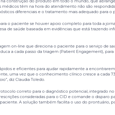
sco na construção do produto em todo o mundo, que abrang
e os médicos têm na hora do atendimento não são respondida
nósticos diferenciais e o tratamento mais adequado para o pa
para o paciente se houver apoio comple­to para toda a jorn
resa de saúde baseada em evidências que está trazendo i
agem on­-line que direciona o paciente para o serviço de 
uca a cada passo da triagem (Patient Engagement), para 
pidos e eficientes para ajudar rapidamente a encontrarem d
ente, uma vez que o conhecimento clínico cresce a cada 73 
o”, diz Claudia Toledo.
tocolo correto para o diagnóstico potencial, integrado no
 prescrições consideradas para o CID e comande o disparo p
ciente. A solução também facilita o uso do prontuário, po