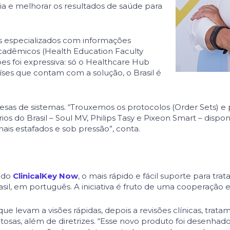
cia e melhorar os resultados de saúde para
tes especializados com infor­mações
acadêmicos (Health Educa­tion Faculty
es foi expressiva: só o Healthcare Hub
íses que contam com a solução, o Brasil é
s de sistemas. “Trouxemos os protocolos (Order Sets) e p
 do Brasil – Soul MV, Philips Tasy e Pixeon Smart – dispon
nais estafados e sob pressão”, conta.
o do
ClinicalKey Now
, o mais rápido e fácil suporte para tra
il, em português. A iniciativa é fruto de uma cooperação e
ue le­vam a visões rápidas, depois a revisões clínicas, tra
en­tosas, além de diretrizes. “Esse novo produto foi desen