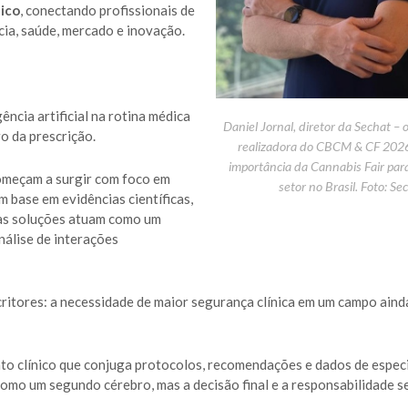
lico
, conectando profissionais de
cia, saúde, mercado e inovação.
ência artificial na rotina médica
Daniel Jornal, diretor da Sechat – 
o da prescrição.
realizadora do CBCM & CF 2026
importância da Cannabis Fair par
omeçam a surgir com foco em
setor no Brasil. Foto: Se
 base em evidências científicas,
sas soluções atuam como um
nálise de interações
critores: a necessidade de maior segurança clínica em um campo ain
o clínico que conjuga protocolos, recomendações e dados de especi
 como um segundo cérebro, mas a decisão final e a responsabilidade