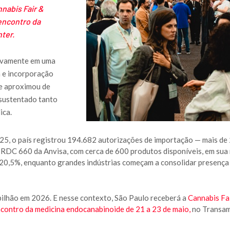
nnabis Fair &
 encontro da
ter.
tivamente em uma
a e incorporação
se aproximou de
 sustentado tanto
ica.
5, o país registrou 194.682 autorizações de importação — mais de
 RDC 660 da Anvisa, com cerca de 600 produtos disponíveis, em sua
 20,5%, enquanto grandes indústrias começam a consolidar presença
 bilhão em 2026. E nesse contexto, São Paulo receberá a
Cannabis Fa
ncontro da medicina endocanabinoide de 21 a 23 de maio,
no Transam