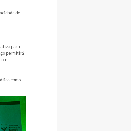
pacidade de
rativa para
aço permitirá
ão e
rática como