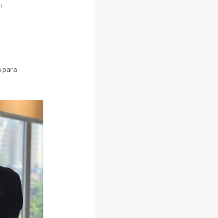
at
 para