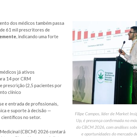
mento dos médicos também passa
de 61 mil prescritores de
temente
, indicando uma forte
médicos já ativos
para 14 por CRM
 prescrição (2,5 pacientes por
to clínico
e e entrada de profissionais,
ica e suporte à decisão —
Filipe Campos, líder de Market Insi
científicos no setor.
Up, é presença confirmada no mó
do CBCM 2026, com análises sobr
s Medicinal (CBCM) 2026 contará
e oportunidades do mercado d