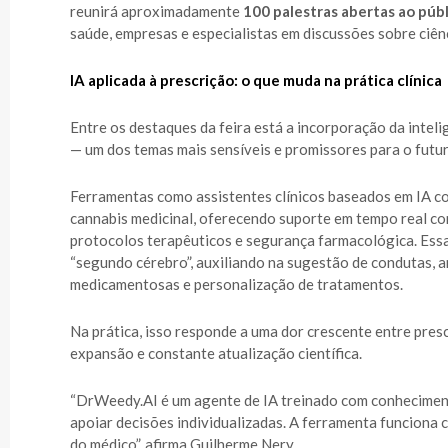
reunirá aproximadamente
100 palestras abertas ao púb
saúde, empresas e especialistas em discussões sobre ciên
IA aplicada à prescrição: o que muda na prática clínica
Entre os destaques da feira está a incorporação da intelig
— um dos temas mais sensíveis e promissores para o futur
Ferramentas como assistentes clínicos baseados em IA c
cannabis medicinal, oferecendo suporte em tempo real com
protocolos terapêuticos e segurança farmacológica. Es
“segundo cérebro”, auxiliando na sugestão de condutas, a
medicamentosas e personalização de tratamentos.
Na prática, isso responde a uma dor crescente entre pres
expansão e constante atualização científica.
“DrWeedy.AI é um agente de IA treinado com conheciment
apoiar decisões individualizadas. A ferramenta funciona
do médico”, afirma Guilherme Nery.