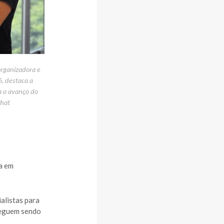
organizadora e
, destaca a
a o avanço do
chat
da em
alistas para
 seguem sendo