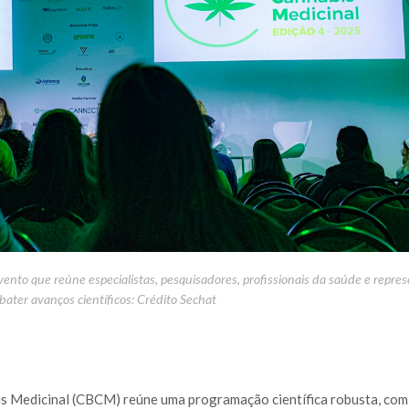
nto que reúne especialistas, pesquisadores, profissionais da saúde e repre
bater avanços científicos: Crédito Sechat
bis Medicinal (CBCM) reúne uma programação científica robusta, co