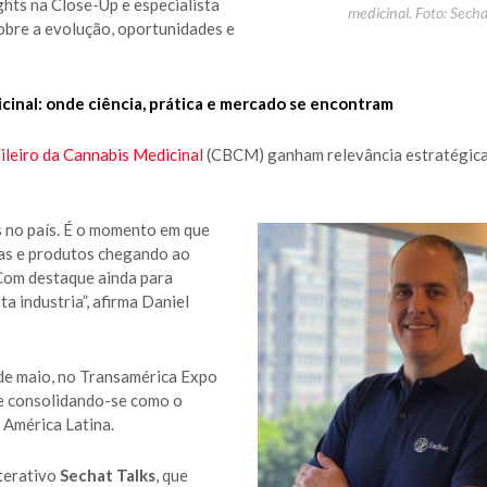
ghts na Close-Up e especialista
medicinal. Foto: Sech
obre a evolução, oportunidades e
cinal: onde ciência, prática e mercado se encontram
leiro da Cannabis Medicinal
(CBCM) ganham relevância estratégica
s no país. É o momento em que
ias e produtos chegando ao
 Com destaque ainda para
a industria”, afirma Daniel
de maio, no Transamérica Expo
e consolidando-se como o
a América Latina.
nterativo
Sechat Talks
, que