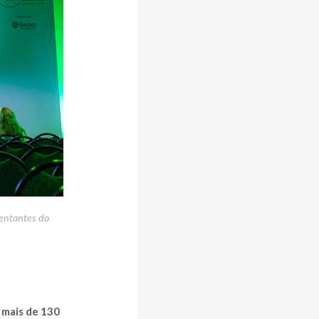
sentantes do
m
mais de 130