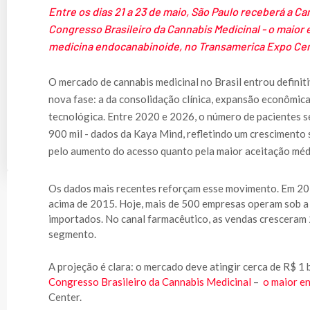
Entre os dias 21 a 23 de maio, São Paulo receberá a Ca
Congresso Brasileiro da Cannabis Medicinal - o maior
medicina endocanabinoide, no Transamerica Expo Cen
O mercado de cannabis medicinal no Brasil entrou defini
nova fase: a da consolidação clínica, expansão econômic
tecnológica. Entre 2020 e 2026, o número de pacientes 
900 mil - dados da Kaya Mind, refletindo um crescimento
pelo aumento do acesso quanto pela maior aceitação méd
Os dados mais recentes reforçam esse movimento. Em 202
acima de 2015. Hoje, mais de 500 empresas operam sob a
importados. No canal farmacêutico, as vendas cresceram
segmento.
A projeção é clara: o mercado deve atingir cerca de R$ 1
Congresso Brasileiro da Cannabis Medicinal
–
o maior e
Center.