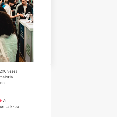
 200 vezes
 maioria
 no
ir
&
erica Expo