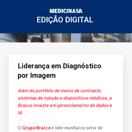
EDIÇÃO DIGITAL
Liderança em Diagnóstico
por Imagem
Além do portfólio de meios de contraste,
sistemas de injeção e dispositivos médicos, a
Bracco investe em gerenciamento de dados e
IA
O
Grupo Bracco
é líder mundial no setor de